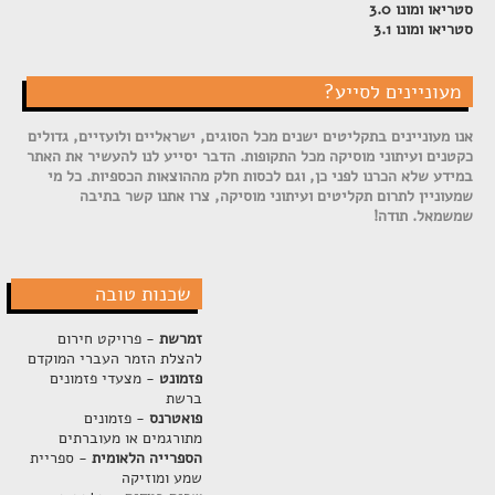
סטריאו ומונו 3.0
סטריאו ומונו 3.1
מעוניינים לסייע?
אנו מעוניינים בתקליטים ישנים מכל הסוגים, ישראליים ולועזיים, גדולים
כקטנים ועיתוני מוסיקה מכל התקופות. הדבר יסייע לנו להעשיר את האתר
במידע שלא הכרנו לפני כן, וגם לכסות חלק מההוצאות הכספיות. כל מי
שמעוניין לתרום תקליטים ועיתוני מוסיקה, צרו אתנו קשר בתיבה
שמשמאל. תודה!
שכנות טובה
זמרשת
- פרויקט חירום
להצלת הזמר העברי המוקדם
פזמונט
- מצעדי פזמונים
ברשת
פואטרנס
- פזמונים
מתורגמים או מעוברתים
הספרייה הלאומית
- ספריית
שמע ומוזיקה