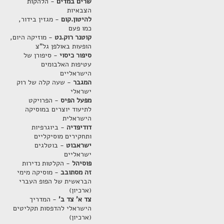
שרים במדים
- הלהקות
הצבאיות
להיטון.קום
- מגזין בידור,
כמו פעם
קוטנר רוק.נט
- מוזיקה היום,
הופעות באולפן גל"צ
סיפור כיסוי
- סיפורן של
עטיפות האלבומים
הישראליים
המגבר
- שעה קלה של רוק
ישראלי
מפעל הפיס
- הפרויקט
לתיעוד יוצרים במוסיקה
הישראלית
דודיפדיה
- ביוגרפיות
ותחקירים מוסיקליים
ישראבוט
- בוטלגים
ישראליים
פוסיהל
- הקלטות נדירות
זה מסתובב
- מוסיקה מימי
הבראשית של הפופ העברי
(ארכיון)
צד א' צד ב'
- המדריך
הישראלי להדפסות תקליטים
(ארכיון)