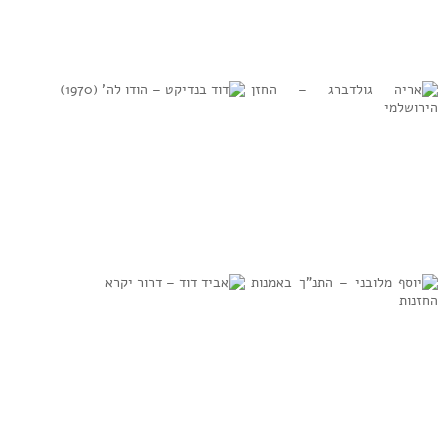
מוריס גולדשטיין,
ישעיה גוטמן –
ליזה טוכמן –
תפילות ורננות
שולמית אין אבשלום
(1948)
(1923)
למידע נוסף
למידע נוסף
אריה גולדברג –
דוד בנדיקט – הודו
החזן הירושלמי
לה’ (1970)
למידע נוסף
למידע נוסף
יוסף מלובני –
אביד דוד – דרור
התנ”ך באמנות
יקרא