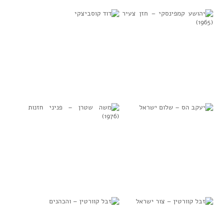
החזנות
למידע נוסף
למידע נוסף
יהושע קמפינסקי –
דוד קוסביצקי
חזן צעיר (1965)
למידע נוסף
למידע נוסף
יעקב הס – שלום
משה שטרן – פניני
ישראל
חזנות (1976)