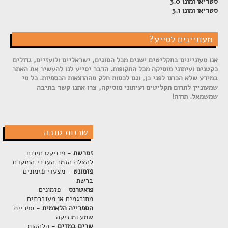
סטריאו ומונו 3.0
סטריאו ומונו 3.1
מעוניינים לסייע?
אנו מעוניינים בתקליטים ישנים מכל הסוגים, ישראליים ולועזיים, גדולים
כקטנים ועיתוני מוסיקה מכל התקופות. הדבר יסייע לנו להעשיר את האתר
במידע שלא הכרנו לפני כן, וגם לכסות חלק מההוצאות הכספיות. כל מי
שמעוניין לתרום תקליטים ועיתוני מוסיקה, צרו אתנו קשר בתיבה
שמשמאל. תודה!
שכנות טובה
זמרשת
- פרויקט חירום
להצלת הזמר העברי המוקדם
פזמונט
- מצעדי פזמונים
ברשת
פואטרנס
- פזמונים
מתורגמים או מעוברתים
הספרייה הלאומית
- ספריית
שמע ומוזיקה
שרים במדים
- הלהקות