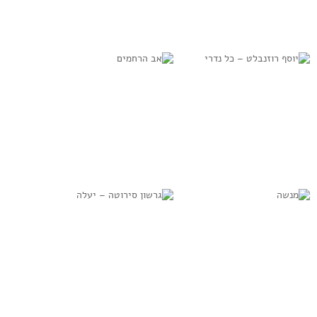
אליהו הירש – חדש
שלמה רוטשטיין –
ימינו כקדם
אלי אלי
למידע נוסף
למידע נוסף
יוסף רוזנבלט – כל
אב הרחמים
נדרי
למידע נוסף
למידע נוסף
מנשה
גרשון סירוטה –
יעלה