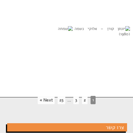
יוסף לינגל – כל
הרב יעקב תלמוד –
נדרי
עוד יישמע, זמירות
חסידי גור (1974)
למידע נוסף
למידע נוסף
יונתן קורן – אלוקי
שמחה
נשמה (1980)
Next »
25
…
3
2
1
למידע נוסף
למידע נוסף
צרו קשר