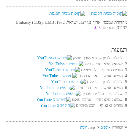
מהדורת אמבסי, אריך נגן “12, ישראל, 1972, Embassy (CBS), EMB
31137, סטריאו,
$25
רצועות
1. ליבלה ולדמן‏ – הנני מוכן ומזומן
2. שמואל מלאבסקי‏ – הלל
3. מורים גנצ’וף‏ – ולירושלים
4. מוישה אוישר‏ – אב הרחמים
5. ליבלה ולדמן‏ – כי לקח
6. מוישה אוישר‏ – מדת הרחמים
7. שלום כץ‏ – ועל ידי עבדיך
8. שמואל מלאבסקי‏ – אהבת עולם
9. מוריס גאנצ’וף‏ – הבט משמים
☚ קטגוריה:
אוספים
☚ Tags:
חזנות