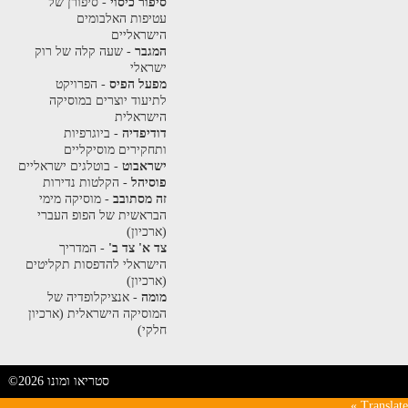
סיפור כיסוי
- סיפורן של
עטיפות האלבומים
הישראליים
המגבר
- שעה קלה של רוק
ישראלי
מפעל הפיס
- הפרויקט
לתיעוד יוצרים במוסיקה
הישראלית
דודיפדיה
- ביוגרפיות
ותחקירים מוסיקליים
ישראבוט
- בוטלגים ישראליים
פוסיהל
- הקלטות נדירות
זה מסתובב
- מוסיקה מימי
הבראשית של הפופ העברי
(ארכיון)
צד א' צד ב'
- המדריך
הישראלי להדפסות תקליטים
(ארכיון)
מומה
- אנציקלופדיה של
המוסיקה הישראלית (ארכיון
חלקי)
©2026 סטריאו ומונו
Translate »