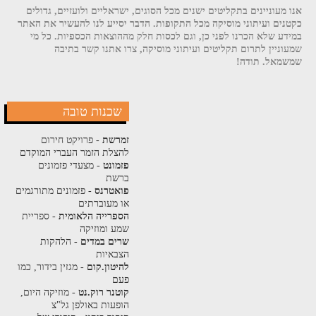
אנו מעוניינים בתקליטים ישנים מכל הסוגים, ישראליים ולועזיים, גדולים
כקטנים ועיתוני מוסיקה מכל התקופות. הדבר יסייע לנו להעשיר את האתר
במידע שלא הכרנו לפני כן, וגם לכסות חלק מההוצאות הכספיות. כל מי
שמעוניין לתרום תקליטים ועיתוני מוסיקה, צרו אתנו קשר בתיבה
שמשמאל. תודה!
שכנות טובה
זמרשת
- פרויקט חירום
להצלת הזמר העברי המוקדם
פזמונט
- מצעדי פזמונים
ברשת
פואטרנס
- פזמונים מתורגמים
או מעוברתים
הספרייה הלאומית
- ספריית
שמע ומוזיקה
שרים במדים
- הלהקות
הצבאיות
להיטון.קום
- מגזין בידור, כמו
פעם
קוטנר רוק.נט
- מוזיקה היום,
הופעות באולפן גל"צ