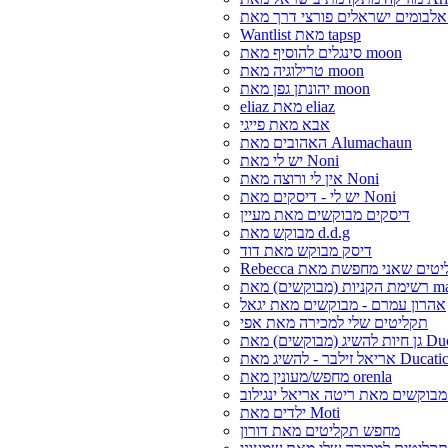
Wantlist מאת tapsp
סינגלים להוסיף מאת moon
טרילוגיה מאת moon
יהונתן גפן מאת moon
eliaz מאת eliaz
אבא מאת פייגי
האהובים מאת Alumachaun
יש לי מאת Noni
אין לי ורוצה מאת Noni
יש לי - דיסקים מאת Noni
דיסקים מבוקשים מאת מעיין
מבוקש מאת d.d.g
דיסק מבוקש מאת דוד
matandole
אהרון עמרם - מבוקשים מאת יגאל
תקליטים שלי למכירה מאת אפי
קשים) מאת Ducatic
ריאל זילבר - להשיג מאת Ducatic
מחפש/מעונין מאת orenla
 מבוקשים מאת ריטה אריאל ינגילוב
ילדים מאת Moti
מחפש תקליטים מאת דורון