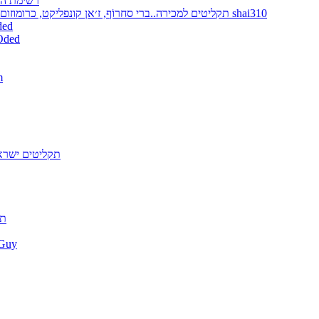
רשימת הת
תקליטים למכירה..ברי סחרוֹף, ז׳אן קונפליקט, כרומוזום, מינימל קומפקט, רמי פורטיס מאת shai310
דיסקים למכירה -
תקליטים למכירה - מתעדכן
תק
תקליטים ישרא
תק
התקליטים של uy