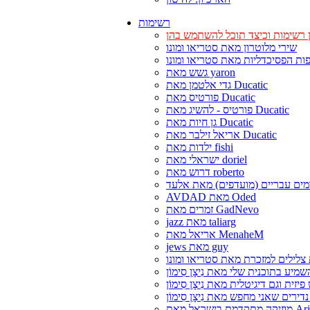
רשימות
 רשימות וכיצד תוכל להשתמש בהן
שירי מלוטרון מאת סטריאו ומונו
ות הפסיכדליות מאת סטריאו ומונו
גשש מאת yaron
גדי אלטמן מאת Ducatic
פורטיס מאת Ducatic
פורטיס - להשיג מאת Ducatic
גן חיות מאת Ducatic
אריאל זילבר מאת Ducatic
ילדות מאת fishi
ישראלי מאת doriel
דרוש מאת roberto
ים עבריים (מועדפים) מאת אלעד
AVDAD מאת Oded
זמרים מאת GadNevo
jazz מאת taliarg
אריאל מאת MenaheM
jews מאת guy
צלילים למזכרת מאת סטריאו ומונו
דמת בישראל מאת Ariel