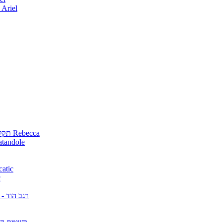
אלבומים ישראלים פורצי דרך מאת Ariel
Rebecca תקליטים שאני מחפשת מאת Rebecca
רשימת הקניות (מבוקשים) מאת 
גן חיות להשיג (מבו
א
רגב הוד -