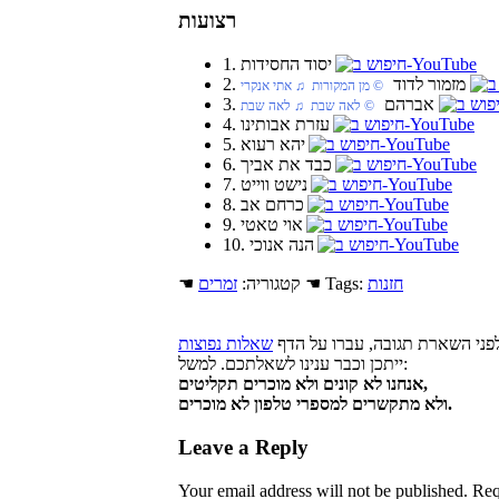
רצועות
1. יסוד החסידות
2. מזמור לדוד
© מן המקורות ♫ אתי אנקרי
3. אברהם
© לאה שבת ♫ לאה שבת
4. עזרת אבותינו
5. יהא רעוא
6. כבד את אביך
7. נישט ווייט
8. כרחם אב
9. אוי טאטי
10. הנה אנוכי
חזנות
☚ Tags:
☚ קטגוריה:
זמרים
פני השארת תגובה, עברו על הדף
שאלות נפוצות
ייתכן וכבר ענינו לשאלתכם. למשל:
אנחנו לא קונים ולא מוכרים תקליטים,
ולא מתקשרים למספרי טלפון לא מוכרים.
Leave a Reply
Your email address will not be published.
Req