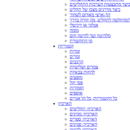
יצד מתבצעות הערכות התקליטים
כיצד מדרגים מצבו של תקליט
הד-ארצי מאדום לשחור
מהקלטה לתקליט, מה קורה בדרך?
אנלוגי או דיגיטלי
מומה
מלהיטון ועד להיטון.קום
מן התקשורת
קטגוריות
זמרות
זמרים
הרכבים
צמדים ושלישיות
להקות צבאיות
מופעים
פסי קול
תזמורות
אוספים
כל הקטגוריות, כל הז’אנרים
הארכיון
הארכיון: תקליטים
הארכיון: מגזינים
הארכיון: ספרים
הארכיון: פנזינים
הארכיון: להיטון