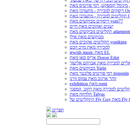
קליטים למכירה שלי מאת שמעוני
 מתעדכן מאת Oded
 מאת Oded
דיסקים מבוקשים מאת yoni77
ישנים ואהובים מאת חיים
ליטים מבוקשים מאת adampom
מבוקשים מאת אילן
תקליטים אהובים מאת yoniking
למכירה מאת מרב הכט
jewish music מאת EL
אריס סאן מאת Doron Edut
ליים למכירה מאת אברהם אליעזר
מבוקשים מאת Yarin
רמי פורטיס פלונטר מאת troponin
זוהר ארגוב מאת עמוס זורנו
exhibition מאת romi
ליטים למכירה מאת רחוב_המסגר
הלהקה מאת Talyas
Fly G מאת Fly Guy
תפריט