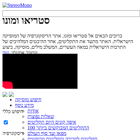
סטריאו ומונו
ברוכים הבאים אל סטריאו ומונו, אתר הדיסקוגרפיה של המוסיקה
הישראלית. האתר מתעד את התקליטים, אחד ההיבטים המלהיבים של
התרבות הישראלית במאה העשרים, המשלב מילים, מוסיקה, ביצוע
עוד...
ועיצוב אמנותי.
חיפוש מוסיקה
מידע נוסף
אודות
חיפוש כללי
שאלות נפוצות
איפה קונים היום תקליטים
100 התקליטים המבוקשים ביותר
מפאז ועד סוף העולם
דיסקוגרפיה
תקליטים למכירה ותקליטים מבוקשים