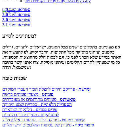
התקליטים של Fly Guy מאת Fly Guy
סטריאו ומונו 1.0
תפריט
סטריאו ומונו 2.0
סטריאו ומונו 3.0
סטריאו ומונו 3.1
מעוניינים לסייע?
אנו מעוניינים בתקליטים ישנים מכל הסוגים, ישראליים ולועזיים, גדולים
כקטנים ועיתוני מוסיקה מכל התקופות. הדבר יסייע לנו להעשיר את
האתר במידע שלא הכרנו לפני כן, וגם לכסות חלק מההוצאות הכספיות.
כל מי שמעוניין לתרום תקליטים ועיתוני מוסיקה, צרו אתנו קשר בתיבה
שמשמאל. תודה!
שכנות טובה
זמרשת
- פרויקט חירום להצלת הזמר העברי המוקדם
פזמונט
- מצעדי פזמונים ברשת
פואטרנס
- פזמונים מתורגמים או מעוברתים
הספרייה הלאומית
- ספריית שמע ומוזיקה
שרים במדים
- הלהקות הצבאיות
להיטון.קום
- מגזין בידור, כמו פעם
קוטנר רוק.נט
- מוזיקה היום, הופעות באולפן גל"צ
סיפור כיסוי
- סיפורן של עטיפות האלבומים הישראליים