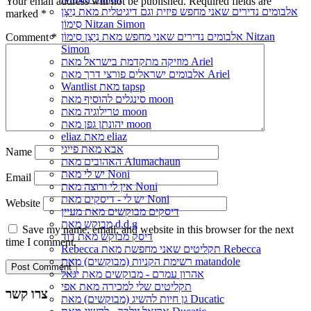
Your email address will not be published.
Required fields are
אלבומים נדירים שאני מחפש פיזית וגם דיגיטלית מאת נִיצָן
marked
*
סִימוֹן Nitzan Simon
אלבומים נדירים שאני מחפש מאת נִיצָן סִימוֹן Nitzan
Comment
*
Simon
מוזיקה מתקדמת בישראל מאת Ariel
אלבומים ישראלים פורצי דרך מאת Ariel
Wantlist מאת tapsp
סינגלים להוסיף מאת moon
טרילוגיה מאת moon
יהונתן גפן מאת moon
eliaz מאת eliaz
אבא מאת פייגי
Name
האהובים מאת Alumachaun
יש לי מאת Noni
Email
אין לי ורוצה מאת Noni
יש לי - דיסקים מאת Noni
Website
דיסקים מבוקשים מאת מעיין
מבוקש מאת d.d.g
Save my name, email, and website in this browser for the next
דיסק מבוקש מאת דוד
time I comment.
Rebecca תקליטים שאני מחפשת מאת Rebecca
רשימת הקניות (מבוקשים) מאת matandole
אהרון עמרם - מבוקשים מאת יגאל
תקליטים שלי למכירה מאת אפי
צרו קשר
גן חיות להשיג (מבוקשים) מאת Ducatic