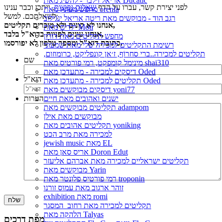
אריאל זילבר - להשיג מאת Ducatic
לפני יצירת קשר, עברו על הדף
שאלות נפוצות
, ייתכן וכבר ענינו
מחפש/מעונין מאת orenla
לשאלתכם. למשל:
רגב הוד - מבוקשים מאת ריטה אריאל ינגילוב
אנחנו לא קונים ולא מוכרים תקליטים,
ילדים מאת Moti
אנחנו עונים לפניות בדוא"ל בלבד,
מחפש תקליטים מאת דורון
כתובת דוא"ל ומספר טלפון לא יפורסמו.
רשימת התקליטים למכירה שלי מאת שמעוני
תקליטים למכירה..ברי סחרוֹף, ז׳אן קונפליקט, כרומוזום,
שם
מינימל קומפקט, רמי פורטיס מאת shai310
דיסקים למכירה - מתעדכן מאת Oded
דוא"ל
תקליטים למכירה - מתעדכן מאת Oded
דיסקים מבוקשים מאת yoni77
ישנים ואהובים מאת חיים
הערות
תקליטים מבוקשים מאת adampom
מבוקשים מאת אילן
תקליטים אהובים מאת yoniking
למכירה מאת מרב הכט
jewish music מאת EL
אריס סאן מאת Doron Edut
תקליטים ישראליים למכירה מאת אברהם אליעזר
מבוקשים מאת Yarin
רמי פורטיס פלונטר מאת troponin
זוהר ארגוב מאת עמוס זורנו
exhibition מאת romi
תקליטים למכירה מאת רחוב_המסגר
הלהקה מאת Talyas
מפת דרכים