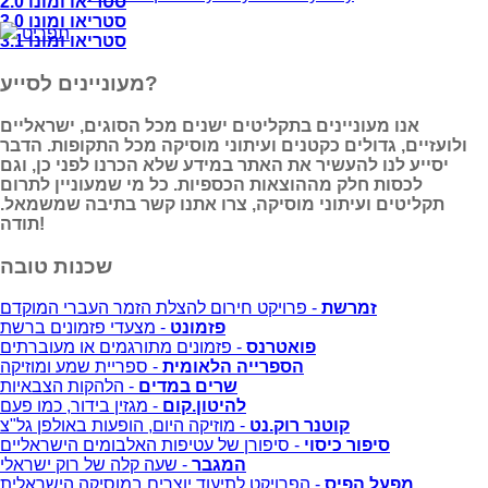
סטריאו ומונו 2.0
סטריאו ומונו 3.0
תפריט
סטריאו ומונו 3.1
מעוניינים לסייע?
אנו מעוניינים בתקליטים ישנים מכל הסוגים, ישראליים
ולועזיים, גדולים כקטנים ועיתוני מוסיקה מכל התקופות. הדבר
יסייע לנו להעשיר את האתר במידע שלא הכרנו לפני כן, וגם
לכסות חלק מההוצאות הכספיות. כל מי שמעוניין לתרום
תקליטים ועיתוני מוסיקה, צרו אתנו קשר בתיבה שמשמאל.
תודה!
שכנות טובה
זמרשת
- פרויקט חירום להצלת הזמר העברי המוקדם
פזמונט
- מצעדי פזמונים ברשת
פואטרנס
- פזמונים מתורגמים או מעוברתים
הספרייה הלאומית
- ספריית שמע ומוזיקה
שרים במדים
- הלהקות הצבאיות
להיטון.קום
- מגזין בידור, כמו פעם
קוטנר רוק.נט
- מוזיקה היום, הופעות באולפן גל"צ
סיפור כיסוי
- סיפורן של עטיפות האלבומים הישראליים
המגבר
- שעה קלה של רוק ישראלי
מפעל הפיס
- הפרויקט לתיעוד יוצרים במוסיקה הישראלית