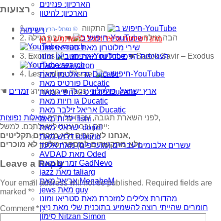
הארכיון: פנזינים
רצועות
הארכיון: להיטון
1. התקווה
רשימות
© נפתלי-הרץ אימבר
2. הבה נגילה
☚
הבה נגילה
מהן רשימות וכיצד תוכל להשתמש בהן
שירי מלוטרון מאת סטריאו ומונו
3. Exodus
☚
Sadok Savir – Exodus
העטיפות הפסיכדליות מאת סטריאו ומונו
גשש מאת yaron
4. Les jardins d’Israel
גדי אלטמן מאת Ducatic
פורטיס מאת Ducatic
ארץ ישראל
,
פולקלור
☚ Tags:
☚ קטגוריה:
זמרים
פורטיס - להשיג מאת Ducatic
גן חיות מאת Ducatic
אריאל זילבר מאת Ducatic
,
לפני השארת תגובה, עברו על הדף
שאלות נפוצות
ילדות מאת fishi
ייתכן וכבר ענינו לשאלתכם. למשל:
ישראלי מאת doriel
אנחנו לא קונים ולא מוכרים תקליטים,
דרוש מאת roberto
ולא מתקשרים למספרי טלפון לא מוכרים.
עשרים אלבומים עבריים (מועדפים) מאת אלעד
AVDAD מאת Oded
Leave a Reply
זמרים מאת GadNevo
jazz מאת taliarg
אריאל מאת MenaheM
Your email address will not be published.
Required fields are
jews מאת guy
marked
*
מהדורת צלילים למזכרת מאת סטריאו ומונו
חומרים שהייתי רוצה להשמיע בתוכנית שלי מאת נִיצָן
Comment
*
סִימוֹן Nitzan Simon