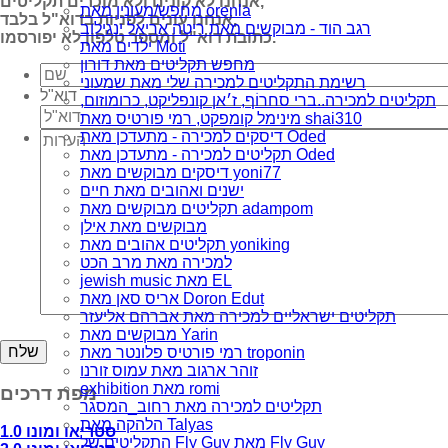
אנחנו לא קונים ולא מוכרים תקליטים,
מחפש/מעונין מאת orenla
אנחנו עונים לפניות בדוא"ל בלבד,
רגב הוד - מבוקשים מאת ריטה אריאל ינגילוב
כתובת דוא"ל ומספר טלפון לא יפורסמו.
ילדים מאת Moti
מחפש תקליטים מאת דורון
רשימת התקליטים למכירה שלי מאת שמעוני
דוא"ל
תקליטים למכירה..ברי סחרוֹף, ז׳אן קונפליקט, כרומוזום,
מינימל קומפקט, רמי פורטיס מאת shai310
דיסקים למכירה - מתעדכן מאת Oded
תקליטים למכירה - מתעדכן מאת Oded
דיסקים מבוקשים מאת yoni77
ישנים ואהובים מאת חיים
תקליטים מבוקשים מאת adampom
מבוקשים מאת אילן
תקליטים אהובים מאת yoniking
למכירה מאת מרב הכט
jewish music מאת EL
אריס סאן מאת Doron Edut
תקליטים ישראליים למכירה מאת אברהם אליעזר
מבוקשים מאת Yarin
רמי פורטיס פלונטר מאת troponin
זוהר ארגוב מאת עמוס זורנו
exhibition מאת romi
מפת דרכים
תקליטים למכירה מאת רחוב_המסגר
הלהקה מאת Talyas
סטריאו ומונו 1.0
התקליטים של Fly Guy מאת Fly Guy