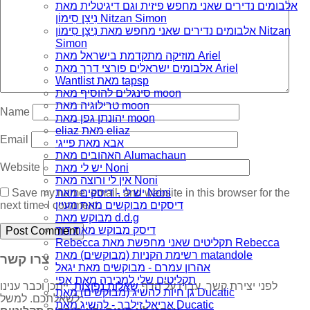
אלבומים נדירים שאני מחפש פיזית וגם דיגיטלית מאת
נִיצָן סִימוֹן Nitzan Simon
אלבומים נדירים שאני מחפש מאת נִיצָן סִימוֹן Nitzan
Simon
מוזיקה מתקדמת בישראל מאת Ariel
אלבומים ישראלים פורצי דרך מאת Ariel
Wantlist מאת tapsp
סינגלים להוסיף מאת moon
טרילוגיה מאת moon
Name
יהונתן גפן מאת moon
eliaz מאת eliaz
Email
אבא מאת פייגי
האהובים מאת Alumachaun
Website
יש לי מאת Noni
אין לי ורוצה מאת Noni
Save my name, email, and website in this browser for the
יש לי - דיסקים מאת Noni
next time I comment.
דיסקים מבוקשים מאת מעיין
מבוקש מאת d.d.g
דיסק מבוקש מאת דוד
Rebecca תקליטים שאני מחפשת מאת Rebecca
רשימת הקניות (מבוקשים) מאת matandole
צרו קשר
אהרון עמרם - מבוקשים מאת יגאל
תקליטים שלי למכירה מאת אפי
לפני יצירת קשר, עברו על הדף
שאלות נפוצות
, ייתכן וכבר ענינו
גן חיות להשיג (מבוקשים) מאת Ducatic
לשאלתכם. למשל:
אריאל זילבר - להשיג מאת Ducatic