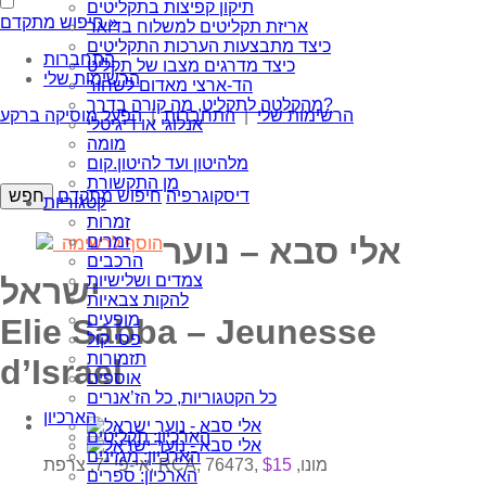
תיקון קפיצות בתקליטים
חיפוש מתקדם »
אריזת תקליטים למשלוח בדואר
כיצד מתבצעות הערכות התקליטים
התחברות
כיצד מדרגים מצבו של תקליט
הרשימות שלי
הד-ארצי מאדום לשחור
מהקלטה לתקליט, מה קורה בדרך?
הרשימות שלי
|
התחברות
|
הפעל מוסיקה ברקע
אנלוגי או דיגיטלי
מומה
מלהיטון ועד להיטון.קום
מן התקשורת
דיסקוגרפיה
חיפוש מתקדם
קטגוריות
זמרות
זמרים
אלי סבא – נוער
הוסף לרשימה
הרכבים
צמדים ושלישיות
ישראל
להקות צבאיות
מופעים
Elie Sabba – Jeunesse
פסי קול
תזמורות
d’Israel
אוספים
כל הקטגוריות, כל הז’אנרים
הארכיון
הארכיון: תקליטים
הארכיון: מגזינים
אי-פי “7, צרפת, RCA, 76473, מונו,
$15
הארכיון: ספרים