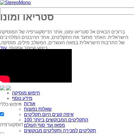
סטריאו ומונו
ברוכים הבאים אל סטריאו ומונו, אתר הדיסקוגרפיה של המוסיקה
הישראלית. האתר מתעד את התקליטים, אחד ההיבטים המלהיבים
של התרבות הישראלית במאה העשרים, המשלב מילים, מוסיקה,
עוד...
ביצוע ועיצוב אמנותי.
חיפוש מוסיקה
מידע נוסף
אודות
חיפוש כללי
שאלות נפוצות
איפה קונים היום תקליטים
100 התקליטים המבוקשים ביותר
דיסקוגרפיה
מפאז ועד סוף העולם
תקליטים למכירה ותקליטים מבוקשים