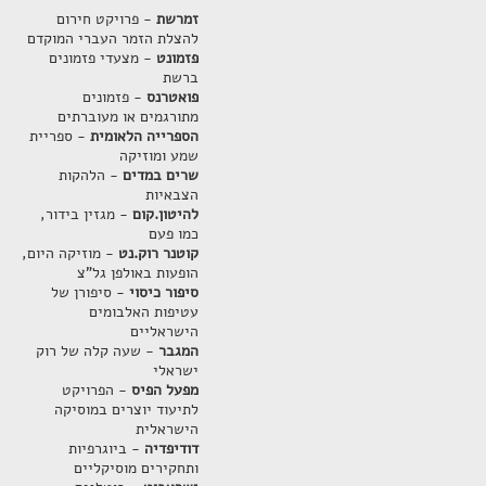
זמרשת
- פרויקט חירום
להצלת הזמר העברי המוקדם
פזמונט
- מצעדי פזמונים
ברשת
פואטרנס
- פזמונים
מתורגמים או מעוברתים
הספרייה הלאומית
- ספריית
שמע ומוזיקה
שרים במדים
- הלהקות
הצבאיות
להיטון.קום
- מגזין בידור,
כמו פעם
קוטנר רוק.נט
- מוזיקה היום,
הופעות באולפן גל"צ
סיפור כיסוי
- סיפורן של
עטיפות האלבומים
הישראליים
המגבר
- שעה קלה של רוק
ישראלי
מפעל הפיס
- הפרויקט
לתיעוד יוצרים במוסיקה
הישראלית
דודיפדיה
- ביוגרפיות
ותחקירים מוסיקליים