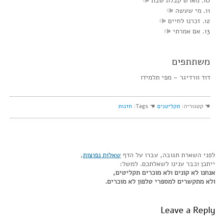
10. מארש קבלת שבת
11. מי שעשה
12. זכרנו לחיים
13. אם אמרתי
משתתפים
דוד וורדיגר – מפי תלמידו
☚ קטגוריה:
תקליטנים
☚ Tags:
חזנות
לפני השארת תגובה, עברו על הדף
שאלות נפוצות
,
ייתכן וכבר ענינו לשאלתכם. למשל:
אנחנו לא קונים ולא מוכרים תקליטים,
ולא מתקשרים למספרי טלפון לא מוכרים.
Leave a Reply