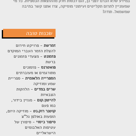
במידע שלא הכרנו לפני כן, וגם לכסות חלק מההוצאות הכספיות. כל מי
שמעוניין לתרום תקליטים ועיתוני מוסיקה, צרו אתנו קשר בתיבה
שמשמאל. תודה!
שכנות טובה
זמרשת
- פרויקט חירום
להצלת הזמר העברי המוקדם
פזמונט
- מצעדי פזמונים
ברשת
פואטרנס
- פזמונים
מתורגמים או מעוברתים
הספרייה הלאומית
- ספריית
שמע ומוזיקה
שרים במדים
- הלהקות
הצבאיות
להיטון.קום
- מגזין בידור,
כמו פעם
קוטנר רוק.נט
- מוזיקה היום,
הופעות באולפן גל"צ
סיפור כיסוי
- סיפורן של
עטיפות האלבומים
הישראליים