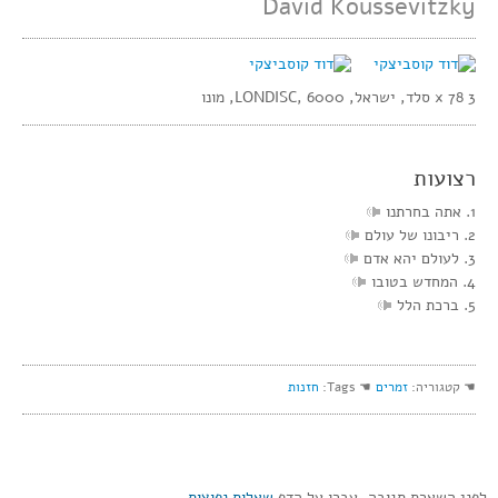
David Koussevitzky
3 x 78 סלד, ישראל, LONDISC, 6000, מונו
רצועות
1. אתה בחרתנו
2. ריבונו של עולם
3. לעולם יהא אדם
4. המחדש בטובו
5. ברכת הלל
☚ קטגוריה:
זמרים
☚ Tags:
חזנות
לפני השארת תגובה, עברו על הדף
שאלות נפוצות
,