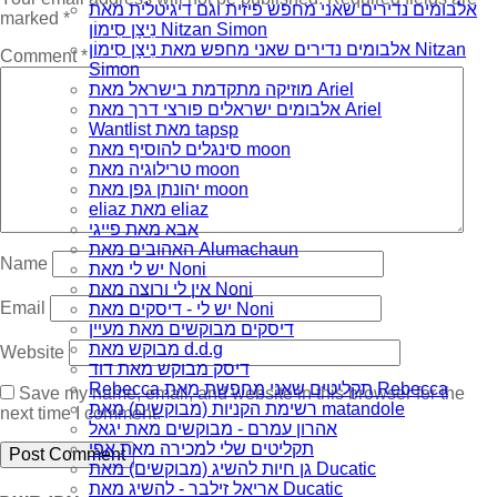
אלבומים נדירים שאני מחפש פיזית וגם דיגיטלית מאת
marked
*
נִיצָן סִימוֹן Nitzan Simon
אלבומים נדירים שאני מחפש מאת נִיצָן סִימוֹן Nitzan
Comment
*
Simon
מוזיקה מתקדמת בישראל מאת Ariel
אלבומים ישראלים פורצי דרך מאת Ariel
Wantlist מאת tapsp
סינגלים להוסיף מאת moon
טרילוגיה מאת moon
יהונתן גפן מאת moon
eliaz מאת eliaz
אבא מאת פייגי
האהובים מאת Alumachaun
Name
יש לי מאת Noni
אין לי ורוצה מאת Noni
Email
יש לי - דיסקים מאת Noni
דיסקים מבוקשים מאת מעיין
מבוקש מאת d.d.g
Website
דיסק מבוקש מאת דוד
Rebecca תקליטים שאני מחפשת מאת Rebecca
Save my name, email, and website in this browser for the
רשימת הקניות (מבוקשים) מאת matandole
next time I comment.
אהרון עמרם - מבוקשים מאת יגאל
תקליטים שלי למכירה מאת אפי
גן חיות להשיג (מבוקשים) מאת Ducatic
אריאל זילבר - להשיג מאת Ducatic