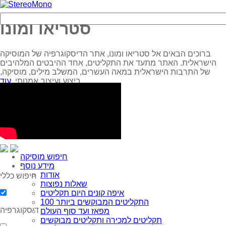
סטריאו ומונו
ברוכים הבאים אל סטריאו ומונו, אתר הדיסקוגרפיה של המוסיקה
הישראלית. האתר מתעד את התקליטים, אחד ההיבטים המלהיבים
של התרבות הישראלית במאה העשרים, המשלב מילים, מוסיקה,
עוד...
ביצוע ועיצוב אמנותי.
חיפוש מוסיקה
מידע נוסף
אודות
חיפוש כללי
שאלות נפוצות
איפה קונים היום תקליטים
100 התקליטים המבוקשים ביותר
דיסקוגרפיה
מפאז ועד סוף העולם
תקליטים למכירה ותקליטים מבוקשים