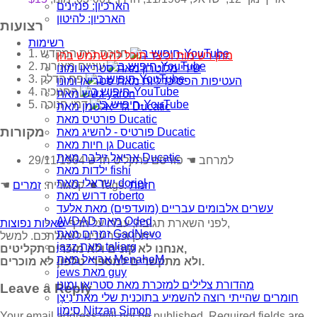
הארכיון: פנזינים
הארכיון: להיטון
רצועות
רשימות
1. חנוכת בית המקדש
מהן רשימות וכיצד תוכל להשתמש בהן
2. עיניים מאירות
שירי מלוטרון מאת סטריאו ומונו
3. פח הדלק
העטיפות הפסיכדליות מאת סטריאו ומונו
4. החנוכיה
גשש מאת yaron
5. דמי חנוכה
גדי אלטמן מאת Ducatic
פורטיס מאת Ducatic
מקורות
פורטיס - להשיג מאת Ducatic
גן חיות מאת Ducatic
אריאל זילבר מאת Ducatic
29/11/1964 למרחב ☚ פורסם כתקליט חדש
ילדות מאת fishi
ישראלי מאת doriel
חזנות
☚ Tags:
☚ קטגוריה:
זמרים
דרוש מאת roberto
עשרים אלבומים עבריים (מועדפים) מאת אלעד
AVDAD מאת Oded
,
לפני השארת תגובה, עברו על הדף
שאלות נפוצות
זמרים מאת GadNevo
ייתכן וכבר ענינו לשאלתכם. למשל:
jazz מאת taliarg
אנחנו לא קונים ולא מוכרים תקליטים,
אריאל מאת MenaheM
ולא מתקשרים למספרי טלפון לא מוכרים.
jews מאת guy
מהדורת צלילים למזכרת מאת סטריאו ומונו
Leave a Reply
חומרים שהייתי רוצה להשמיע בתוכנית שלי מאת נִיצָן
סִימוֹן Nitzan Simon
Your email address will not be published.
Required fields are