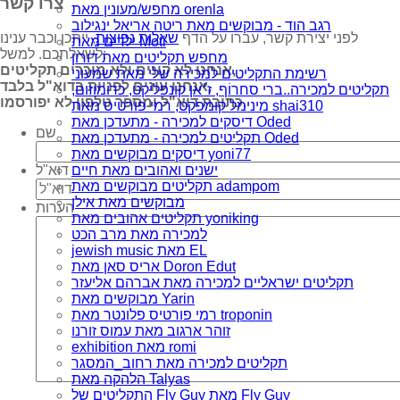
צרו קשר
מחפש/מעונין מאת orenla
רגב הוד - מבוקשים מאת ריטה אריאל ינגילוב
לפני יצירת קשר, עברו על הדף
שאלות נפוצות
, ייתכן וכבר ענינו
ילדים מאת Moti
לשאלתכם. למשל:
מחפש תקליטים מאת דורון
אנחנו לא קונים ולא מוכרים תקליטים,
רשימת התקליטים למכירה שלי מאת שמעוני
אנחנו עונים לפניות בדוא"ל בלבד,
תקליטים למכירה..ברי סחרוֹף, ז׳אן קונפליקט, כרומוזום,
כתובת דוא"ל ומספר טלפון לא יפורסמו.
מינימל קומפקט, רמי פורטיס מאת shai310
דיסקים למכירה - מתעדכן מאת Oded
שם
תקליטים למכירה - מתעדכן מאת Oded
דיסקים מבוקשים מאת yoni77
דוא"ל
ישנים ואהובים מאת חיים
תקליטים מבוקשים מאת adampom
מבוקשים מאת אילן
הערות
תקליטים אהובים מאת yoniking
למכירה מאת מרב הכט
jewish music מאת EL
אריס סאן מאת Doron Edut
תקליטים ישראליים למכירה מאת אברהם אליעזר
מבוקשים מאת Yarin
רמי פורטיס פלונטר מאת troponin
זוהר ארגוב מאת עמוס זורנו
exhibition מאת romi
תקליטים למכירה מאת רחוב_המסגר
הלהקה מאת Talyas
התקליטים של Fly Guy מאת Fly Guy