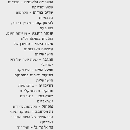
הספרייה הלאומית
- ספריית
שמע ומוזיקה
שרים במדים
- הלהקות
הצבאיות
להיטון.קום
- מגזין בידור,
כמו פעם
קוטנר רוק.נט
- מוזיקה היום,
הופעות באולפן גל"צ
סיפור כיסוי
- סיפורן של
עטיפות האלבומים
הישראליים
המגבר
- שעה קלה של רוק
ישראלי
מפעל הפיס
- הפרויקט
לתיעוד יוצרים במוסיקה
הישראלית
דודיפדיה
- ביוגרפיות
ותחקירים מוסיקליים
ישראבוט
- בוטלגים
ישראליים
פוסיהל
- הקלטות נדירות
זה מסתובב
- מוסיקה מימי
הבראשית של הפופ העברי
(ארכיון)
צד א' צד ב'
- המדריך