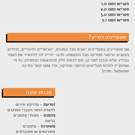
סטריאו ומונו 1.0
סטריאו ומונו 2.0
סטריאו ומונו 3.0
סטריאו ומונו 3.1
מעוניינים לסייע?
אנו מעוניינים בתקליטים ישנים מכל הסוגים, ישראליים ולועזיים, גדולים
כקטנים ועיתוני מוסיקה מכל התקופות. הדבר יסייע לנו להעשיר את האתר
במידע שלא הכרנו לפני כן, וגם לכסות חלק מההוצאות הכספיות. כל מי
שמעוניין לתרום תקליטים ועיתוני מוסיקה, צרו אתנו קשר בתיבה
שמשמאל. תודה!
שכנות טובה
זמרשת
- פרויקט חירום
להצלת הזמר העברי המוקדם
פזמונט
- מצעדי פזמונים
ברשת
פואטרנס
- פזמונים
מתורגמים או מעוברתים