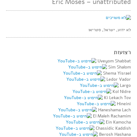
Eric Moses – unattributed
לא ידוע, ישראל, סטריאו
רצועות
Uveyom Shabbat
Sim Shalom
Shema Yisrael
Ledor Vador
Largo
Kol Nidre
Ki Lekach Tov
Hineini
Haneshama Lach
El Maleh Rachamim
Ein Kamocha
Chassidic Kaddish
Berosh Hashana