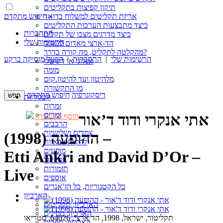
תיקון קפיצות בתקליטים
חיפוש מתקדם »
אריזת תקליטים למשלוח בדואר
כיצד מתבצעות הערכות התקליטים
התחברות
כיצד מדרגים מצבו של תקליט
הרשימות שלי
הד-ארצי מאדום לשחור
מהקלטה לתקליט, מה קורה בדרך?
הרשימות שלי
|
התחברות
|
הפעל מוסיקה ברקע
אנלוגי או דיגיטלי
מומה
מלהיטון ועד להיטון.קום
מן התקשורת
דיסקוגרפיה
חיפוש מתקדם
קטגוריות
זמרות
זמרים
אתי אנקרי ודוד ד’אור
הוסף לרשימה
הרכבים
צמדים ושלישיות
– ההופעה (1998)
להקות צבאיות
מופעים
Etti Ankri and David D’Or –
פסי קול
תזמורות
Live
אוספים
כל הקטגוריות, כל הז’אנרים
הארכיון
הארכיון: תקליטים
הארכיון: מגזינים
תקליטור, ישראל, 1998, הד ארצי, 64026, סטריאו
הארכיון: ספרים