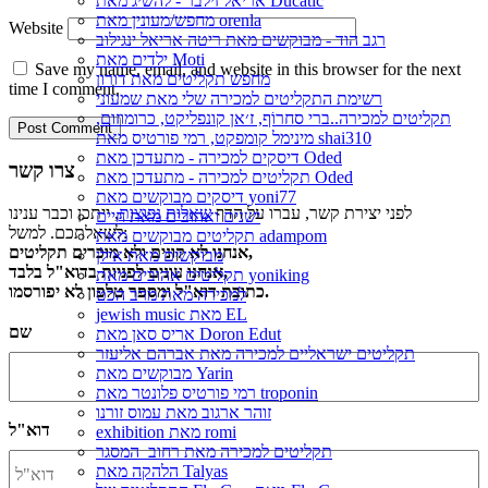
אריאל זילבר - להשיג מאת Ducatic
מחפש/מעונין מאת orenla
Website
רגב הוד - מבוקשים מאת ריטה אריאל ינגילוב
ילדים מאת Moti
Save my name, email, and website in this browser for the next
מחפש תקליטים מאת דורון
time I comment.
רשימת התקליטים למכירה שלי מאת שמעוני
תקליטים למכירה..ברי סחרוֹף, ז׳אן קונפליקט, כרומוזום,
מינימל קומפקט, רמי פורטיס מאת shai310
דיסקים למכירה - מתעדכן מאת Oded
צרו קשר
תקליטים למכירה - מתעדכן מאת Oded
דיסקים מבוקשים מאת yoni77
לפני יצירת קשר, עברו על הדף
שאלות נפוצות
, ייתכן וכבר ענינו
ישנים ואהובים מאת חיים
לשאלתכם. למשל:
תקליטים מבוקשים מאת adampom
אנחנו לא קונים ולא מוכרים תקליטים,
מבוקשים מאת אילן
אנחנו עונים לפניות בדוא"ל בלבד,
תקליטים אהובים מאת yoniking
כתובת דוא"ל ומספר טלפון לא יפורסמו.
למכירה מאת מרב הכט
jewish music מאת EL
שם
אריס סאן מאת Doron Edut
תקליטים ישראליים למכירה מאת אברהם אליעזר
מבוקשים מאת Yarin
רמי פורטיס פלונטר מאת troponin
זוהר ארגוב מאת עמוס זורנו
דוא"ל
exhibition מאת romi
תקליטים למכירה מאת רחוב_המסגר
הלהקה מאת Talyas