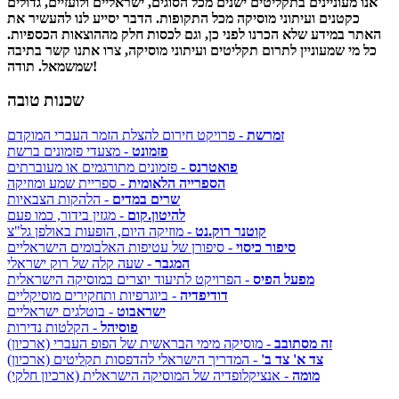
אנו מעוניינים בתקליטים ישנים מכל הסוגים, ישראליים ולועזיים, גדולים
כקטנים ועיתוני מוסיקה מכל התקופות. הדבר יסייע לנו להעשיר את
האתר במידע שלא הכרנו לפני כן, וגם לכסות חלק מההוצאות הכספיות.
כל מי שמעוניין לתרום תקליטים ועיתוני מוסיקה, צרו אתנו קשר בתיבה
שמשמאל. תודה!
שכנות טובה
זמרשת
- פרויקט חירום להצלת הזמר העברי המוקדם
פזמונט
- מצעדי פזמונים ברשת
פואטרנס
- פזמונים מתורגמים או מעוברתים
הספרייה הלאומית
- ספריית שמע ומוזיקה
שרים במדים
- הלהקות הצבאיות
להיטון.קום
- מגזין בידור, כמו פעם
קוטנר רוק.נט
- מוזיקה היום, הופעות באולפן גל"צ
סיפור כיסוי
- סיפורן של עטיפות האלבומים הישראליים
המגבר
- שעה קלה של רוק ישראלי
מפעל הפיס
- הפרויקט לתיעוד יוצרים במוסיקה הישראלית
דודיפדיה
- ביוגרפיות ותחקירים מוסיקליים
ישראבוט
- בוטלגים ישראליים
פוסיהל
- הקלטות נדירות
זה מסתובב
- מוסיקה מימי הבראשית של הפופ העברי (ארכיון)
צד א' צד ב'
- המדריך הישראלי להדפסות תקליטים (ארכיון)
מומה
- אנציקלופדיה של המוסיקה הישראלית (ארכיון חלקי)