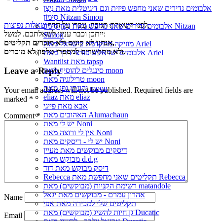
אלבומים נדירים שאני מחפש פיזית וגם דיגיטלית מאת נִיצָן
סִימוֹן Nitzan Simon
,
לפני השארת תגובה, עברו על הדף
שאלות נפוצות
אלבומים נדירים שאני מחפש מאת נִיצָן סִימוֹן Nitzan
ייתכן וכבר ענינו לשאלתכם. למשל:
Simon
אנחנו לא קונים ולא מוכרים תקליטים,
מוזיקה מתקדמת בישראל מאת Ariel
ולא מתקשרים למספרי טלפון לא מוכרים.
אלבומים ישראלים פורצי דרך מאת Ariel
Wantlist מאת tapsp
Leave a Reply
סינגלים להוסיף מאת moon
טרילוגיה מאת moon
יהונתן גפן מאת moon
Your email address will not be published.
Required fields are
eliaz מאת eliaz
marked
*
אבא מאת פייגי
האהובים מאת Alumachaun
Comment
*
יש לי מאת Noni
אין לי ורוצה מאת Noni
יש לי - דיסקים מאת Noni
דיסקים מבוקשים מאת מעיין
מבוקש מאת d.d.g
דיסק מבוקש מאת דוד
Rebecca תקליטים שאני מחפשת מאת Rebecca
רשימת הקניות (מבוקשים) מאת matandole
אהרון עמרם - מבוקשים מאת יגאל
Name
תקליטים שלי למכירה מאת אפי
גן חיות להשיג (מבוקשים) מאת Ducatic
Email