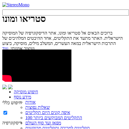
סטריאו ומונו
ברוכים הבאים אל סטריאו ומונו, אתר הדיסקוגרפיה של המוסיקה
הישראלית. האתר מתעד את התקליטים, אחד ההיבטים המלהיבים של
התרבות הישראלית במאה העשרים, המשלב מילים, מוסיקה, ביצוע
עוד...
ועיצוב אמנותי.
חיפוש מוסיקה
מידע נוסף
אודות
חיפוש כללי
שאלות נפוצות
איפה קונים היום תקליטים
100 התקליטים המבוקשים ביותר
מפאז ועד סוף העולם
דיסקוגרפיה
תקליטים למכירה ותקליטים מבוקשים