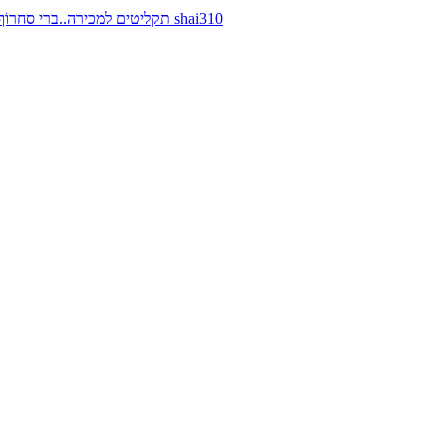
תקליטים למכירה..ברי סחרוֹף, ז׳אן קונפליקט, כרומוזום, מינימל קומפקט, רמי פורטיס מאת shai310