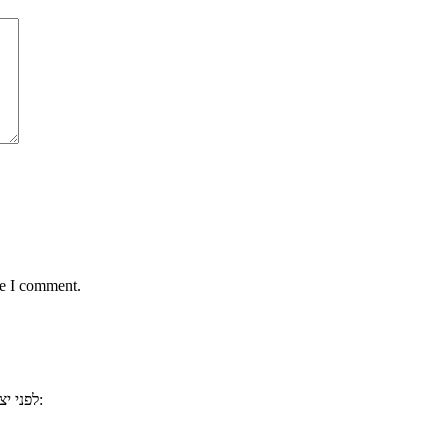
me I comment.
, ייתכן וכבר ענינו לשאלתכם. למשל:
לפני י