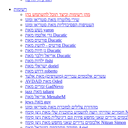
רשימות
מהן רשימות וכיצד תוכל להשתמש בהן
שירי מלוטרון מאת סטריאו ומונו
העטיפות הפסיכדליות מאת סטריאו ומונו
גשש מאת yaron
גדי אלטמן מאת Ducatic
פורטיס מאת Ducatic
פורטיס - להשיג מאת Ducatic
גן חיות מאת Ducatic
אריאל זילבר מאת Ducatic
ילדות מאת fishi
ישראלי מאת doriel
דרוש מאת roberto
עשרים אלבומים עבריים (מועדפים) מאת אלעד
AVDAD מאת Oded
זמרים מאת GadNevo
jazz מאת taliarg
אריאל מאת MenaheM
jews מאת guy
מהדורת צלילים למזכרת מאת סטריאו ומונו
Nitzan Si
אלבומים נדירים שאני מחפש מאת נִיצָן סִימוֹן Nitzan Simon
מוזיקה מתקדמת בישראל מאת Ariel