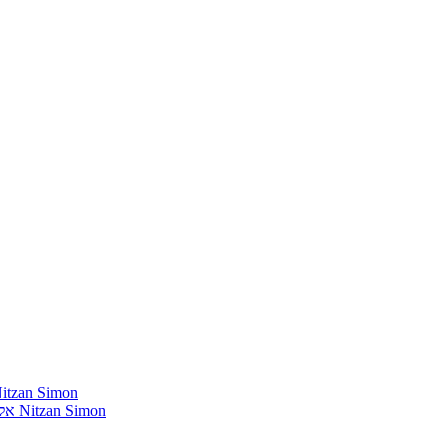
חומרים שהייתי רוצה להשמיע בתוכנית שלי מאת נִיצָן סִימוֹן mon
אלבומים נדירים שאני מחפש פיזית וגם דיגיטלית מאת נִיצָן סִימוֹן Nitzan Simon