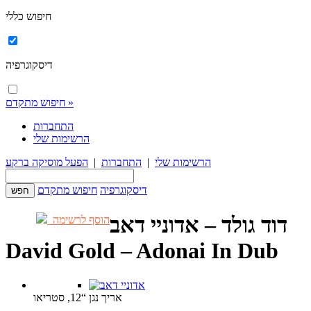
חיפוש כללי
דיסקוגרפיה
חיפוש מתקדם »
התחברות
הרשימות שלי
הרשימות שלי
|
התחברות
|
הפעל מוסיקה ברקע
דיסקוגרפיה
חיפוש מתקדם
דוד גולד – אדוניי דאב
הוסף לרשימה
David Gold – Adonai In Dub
אריך נגן “12, סטריאו