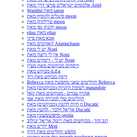
אלבומים ישראלים פורצי דרך מאת Ariel
Wantlist מאת tapsp
סינגלים להוסיף מאת moon
טרילוגיה מאת moon
יהונתן גפן מאת moon
eliaz מאת eliaz
אבא מאת פייגי
האהובים מאת Alumachaun
יש לי מאת Noni
אין לי ורוצה מאת Noni
יש לי - דיסקים מאת Noni
דיסקים מבוקשים מאת מעיין
מבוקש מאת d.d.g
דיסק מבוקש מאת דוד
Rebecca תקליטים שאני מחפשת מאת Rebecca
רשימת הקניות (מבוקשים) מאת matandole
אהרון עמרם - מבוקשים מאת יגאל
תקליטים שלי למכירה מאת אפי
גן חיות להשיג (מבוקשים) מאת Ducatic
אריאל זילבר - להשיג מאת Ducatic
מחפש/מעונין מאת orenla
רגב הוד - מבוקשים מאת ריטה אריאל ינגילוב
ילדים מאת Moti
מחפש תקליטים מאת דורון