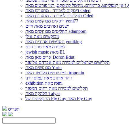
רשימת התקליטים למכירה שלי מאת שמעוני
דיסקים למכירה - מתעדכן מאת Oded
תקליטים למכירה - מתעדכן מאת Oded
דיסקים מבוקשים מאת yoni77
ישנים ואהובים מאת חיים
תקליטים מבוקשים מאת adampom
מבוקשים מאת אילן
תקליטים אהובים מאת yoniking
למכירה מאת מרב הכט
jewish music מאת EL
אריס סאן מאת Doron Edut
תקליטים ישראליים למכירה מאת אברהם אליעזר
מבוקשים מאת Yarin
רמי פורטיס פלונטר מאת troponin
זוהר ארגוב מאת עמוס זורנו
exhibition מאת romi
תקליטים למכירה מאת רחוב_המסגר
הלהקה מאת Talyas
התקליטים של Fly Guy מאת Fly Guy
תפריט