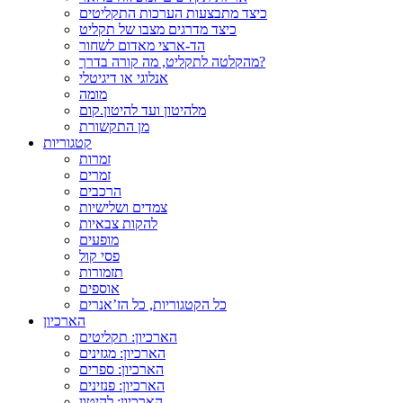
כיצד מתבצעות הערכות התקליטים
כיצד מדרגים מצבו של תקליט
הד-ארצי מאדום לשחור
מהקלטה לתקליט, מה קורה בדרך?
אנלוגי או דיגיטלי
מומה
מלהיטון ועד להיטון.קום
מן התקשורת
קטגוריות
זמרות
זמרים
הרכבים
צמדים ושלישיות
להקות צבאיות
מופעים
פסי קול
תזמורות
אוספים
כל הקטגוריות, כל הז’אנרים
הארכיון
הארכיון: תקליטים
הארכיון: מגזינים
הארכיון: ספרים
הארכיון: פנזינים
הארכיון: להיטון