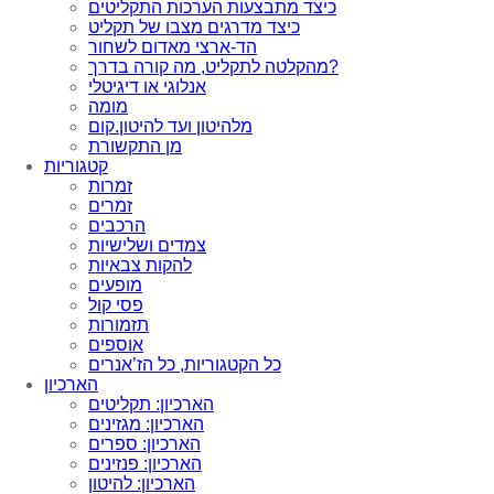
כיצד מתבצעות הערכות התקליטים
כיצד מדרגים מצבו של תקליט
הד-ארצי מאדום לשחור
מהקלטה לתקליט, מה קורה בדרך?
אנלוגי או דיגיטלי
מומה
מלהיטון ועד להיטון.קום
מן התקשורת
קטגוריות
זמרות
זמרים
הרכבים
צמדים ושלישיות
להקות צבאיות
מופעים
פסי קול
תזמורות
אוספים
כל הקטגוריות, כל הז’אנרים
הארכיון
הארכיון: תקליטים
הארכיון: מגזינים
הארכיון: ספרים
הארכיון: פנזינים
הארכיון: להיטון