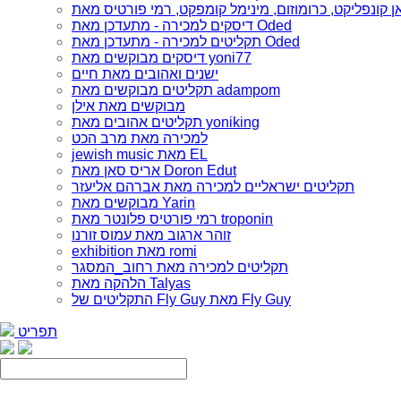
דיסקים למכירה - מתעדכן מאת Oded
תקליטים למכירה - מתעדכן מאת Oded
דיסקים מבוקשים מאת yoni77
ישנים ואהובים מאת חיים
תקליטים מבוקשים מאת adampom
מבוקשים מאת אילן
תקליטים אהובים מאת yoniking
למכירה מאת מרב הכט
jewish music מאת EL
אריס סאן מאת Doron Edut
תקליטים ישראליים למכירה מאת אברהם אליעזר
מבוקשים מאת Yarin
רמי פורטיס פלונטר מאת troponin
זוהר ארגוב מאת עמוס זורנו
exhibition מאת romi
תקליטים למכירה מאת רחוב_המסגר
הלהקה מאת Talyas
התקליטים של Fly Guy מאת Fly Guy
תפריט