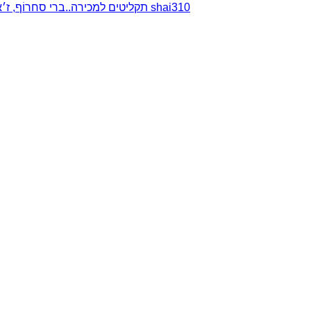
תקליטים למכירה..ברי סחרוֹף, ז׳אן קונפליקט, כרומוזום, מינימל קומפקט, רמי פורטיס מאת shai310