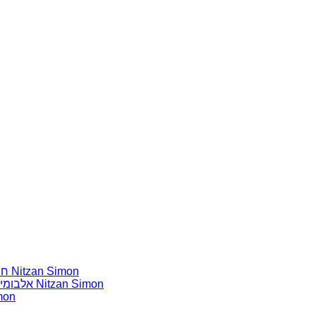
חומרים שהייתי רוצה להשמיע בתוכנית שלי מאת נִיצָן סִימוֹן Nitzan Simon
אלבומים נדירים שאני מחפש פיזית וגם דיגיטלית מאת נִיצָן סִימוֹן Nitzan Simon
אלבומים נדירי