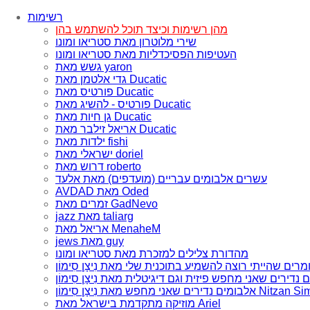
רשימות
מהן רשימות וכיצד תוכל להשתמש בהן
שירי מלוטרון מאת סטריאו ומונו
העטיפות הפסיכדליות מאת סטריאו ומונו
גשש מאת yaron
גדי אלטמן מאת Ducatic
פורטיס מאת Ducatic
פורטיס - להשיג מאת Ducatic
גן חיות מאת Ducatic
אריאל זילבר מאת Ducatic
ילדות מאת fishi
ישראלי מאת doriel
דרוש מאת roberto
עשרים אלבומים עבריים (מועדפים) מאת אלעד
AVDAD מאת Oded
זמרים מאת GadNevo
jazz מאת taliarg
אריאל מאת MenaheM
jews מאת guy
מהדורת צלילים למזכרת מאת סטריאו ומונו
ם שאני מחפש מאת נִיצָן סִימוֹן Nitzan Simon
מוזיקה מתקדמת בישראל מאת Ariel