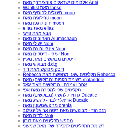
אלבומים ישראלים פורצי דרך מאת Ariel
Wantlist מאת tapsp
סינגלים להוסיף מאת moon
טרילוגיה מאת moon
יהונתן גפן מאת moon
eliaz מאת eliaz
אבא מאת פייגי
האהובים מאת Alumachaun
יש לי מאת Noni
אין לי ורוצה מאת Noni
יש לי - דיסקים מאת Noni
דיסקים מבוקשים מאת מעיין
מבוקש מאת d.d.g
דיסק מבוקש מאת דוד
Rebecca תקליטים שאני מחפשת מאת Rebecca
רשימת הקניות (מבוקשים) מאת matandole
אהרון עמרם - מבוקשים מאת יגאל
תקליטים שלי למכירה מאת אפי
גן חיות להשיג (מבוקשים) מאת Ducatic
אריאל זילבר - להשיג מאת Ducatic
מחפש/מעונין מאת orenla
רגב הוד - מבוקשים מאת ריטה אריאל ינגילוב
ילדים מאת Moti
מחפש תקליטים מאת דורון
רשימת התקליטים למכירה שלי מאת שמעוני