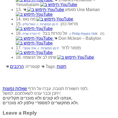
Yerushalaim
Une Maman
13. מאמע
☚
14. מה נאוו
15. מראה כהן
‏ © מן המקורות‏ ♫ יגאל צליק
16. על נהרות בבל
(X)
‏ © יהודה שרת‏ ♫ Philip Hayes / folk
☚
Don Mclean – Babylon
17. מזמור לדוד
‏ © מן המקורות‏ ♫ אתי אנקרי
18. שימו לב אל הנשמה
חזנות
☚ Tags:
☚ קטגוריה:
הרכבים
,
לפני השארת תגובה, עברו על הדף
שאלות נפוצות
ייתכן וכבר ענינו לשאלתכם. למשל:
אנחנו לא קונים ולא מוכרים תקליטים,
ולא מתקשרים למספרי טלפון לא מוכרים.
Leave a Reply