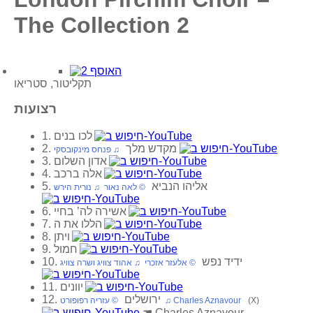
The Collection 2
תקליטור, סטריאו
רצועות
1. לכו בנים
2. מקדש מלך
‏ ♫ פנחס מינקובסקי
3. אדון השלום
4. אלה ברכב
5. אליהו הנביא
‏ © לאה נאור‏ ♫ נורית הירש
6. אשירה לה’ בחיי
7. הללו את ה
8. ויתן
9. חמול
10. ידיד נפש
‏ © אלעזר אזכרי‏ ♫ אהוד צוויג ושרה צוויג
11. יוונים
12. ירושלים
(X)
‏ © עזריה רפופורט‏ ♫ Charles Aznavour
☚
Charles Aznavour –